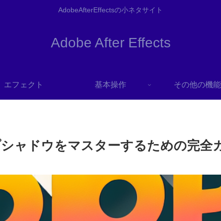
AdobeAfterEffectsの小ネタサイト
Adobe After Effects
エフェクト
基本操作
その他の機能
sでドロップシャドウをマスターするための完