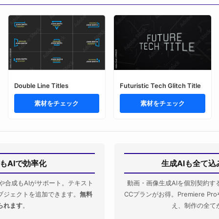
Double Line Titles
Futuristic Tech Glitch Title
素材をチェック
素材をチェック
もAIで効率化
生成AIも全て
なVFXや合成もAIがサポート。テキスト
動画・画像生成AIを個別契約す
ブジェクトを追加できます。
無料
CCプランがお得。Premiere Pr
られます
。
え、制作の全て