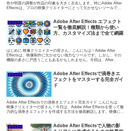
色や明度の調整が作品の印象を大きく左右します。特にAdobe After
Effectsは、プロの映像クリエイターにとって欠かせないツールで
す。このガイドでは...
Adobe After Effects エフェクト
エフェクト
一覧を徹底解説！種類から使い
方、カスタマイズ法まで全て網羅
はじめに 映像クリエイターの皆さん、こんにちは！Adobe After
Effectsは、映像制作に欠かせない強力なツールです。しかし、その
機能の多さに戸惑うこともあるかもしれません。今回は、After
Effectsのエフェクトに焦点を当...
Adobe After Effectsで渦巻きエ
エフェクト
フェクトをマスターする完全ガイ
ド
Adobe After Effectsでの渦巻きエフェクト完全ガイド こんにちは、
映像クリエイターの皆さん！今日は、Adobe After Effectsを使って魅
力的な渦巻きエフェクトを作成する方法を徹底解説します。映像に動
きと深みを与え...
Adobe After Effectsで人物の影
エフェクト