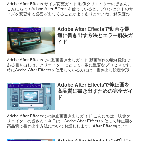
Adobe After Effects サイズ変更ガイド 映像クリエイターの皆さん、
こんにちは！Adobe After Effectsを使っていると、プロジェクトのサ
イズを変更する必要が出てくることがよくありますよね。解像度の変
更やアセット...
Adobe After Effectsで動画を最
書き出しとレンダリング
適に書き出す方法とエラー解決ガ
イド
Adobe After Effectsでの動画書き出しガイド 動画制作の最終段階で
ある書き出しは、クリエイターにとって非常に重要なプロセスです。
特にAdobe After Effectsを使用している方には、書き出し設定や形
式、エラー対処法...
Adobe After Effectsで静止画を
書き出しとレンダリング
高品質に書き出すための完全ガイ
ド
Adobe After Effectsでの静止画書き出しガイド こんにちは、映像ク
リエイターの皆さん！今日は、Adobe After Effectsを使って静止画を
高品質で書き出す方法についてお話しします。After Effectsはアニ
メ...
Adobe After Effects レンダリン