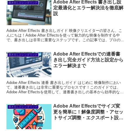
Adobe After Effects 書き出し設
書き出しとレンダリング
定最適化とエラー解決法を徹底解
説
Adobe After Effects 書き出しガイド 映像クリエイターの皆さん、こ
んにちは！Adobe After Effectsを使って魅力的な映像を制作する中
で、書き出しは非常に重要なステップです。この記事では、プロの視
点から書き出し...
Adobe After Effectsでの連番書
書き出しとレンダリング
き出し完全ガイド方法と設定から
エラー解決まで
Adobe After Effects 連番 書き出しガイド はじめに 映像制作におい
て、連番書き出しは非常に重要なプロセスです！このガイドでは、
Adobe After Effectsを使用して、連番書き出しの基本から効率的な作
業フローまで...
Adobe After Effectsでサイズ変
書き出しとレンダリング
更を簡単に！解像度調整・アセッ
トサイズ調整・エクスポート設定
完全ガイド