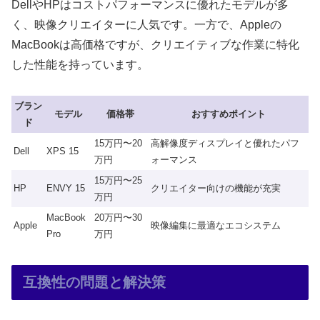
DellやHPはコストパフォーマンスに優れたモデルが多
く、映像クリエイターに人気です。一方で、Appleの
MacBookは高価格ですが、クリエイティブな作業に特化
した性能を持っています。
ブラン
モデル
価格帯
おすすめポイント
ド
15万円〜20
高解像度ディスプレイと優れたパフ
Dell
XPS 15
万円
ォーマンス
15万円〜25
HP
ENVY 15
クリエイター向けの機能が充実
万円
MacBook
20万円〜30
Apple
映像編集に最適なエコシステム
Pro
万円
互換性の問題と解決策